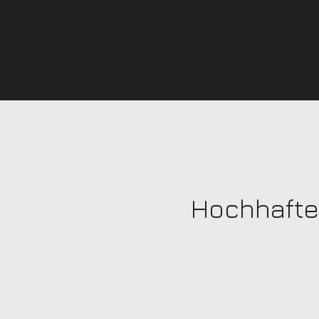
Hochhafte
2K-
Epoxidklebstoff